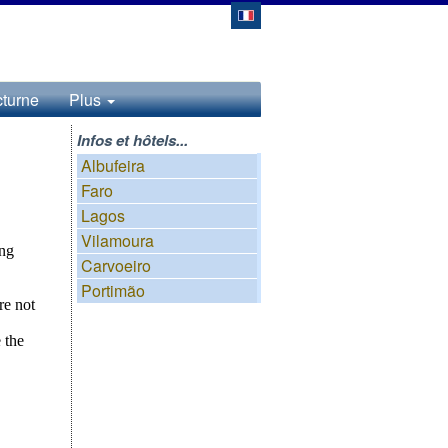
cturne
Plus
Infos et hôtels...
Albufeira
Faro
Lagos
Vilamoura
Carvoeiro
Portimão