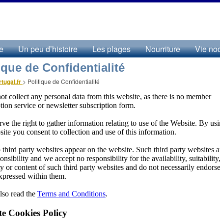
re
Un peu d’histoire
Les plages
Nourriture
Vie no
ique de Confidentialité
tugal.fr
>
Politique de Confidentialité