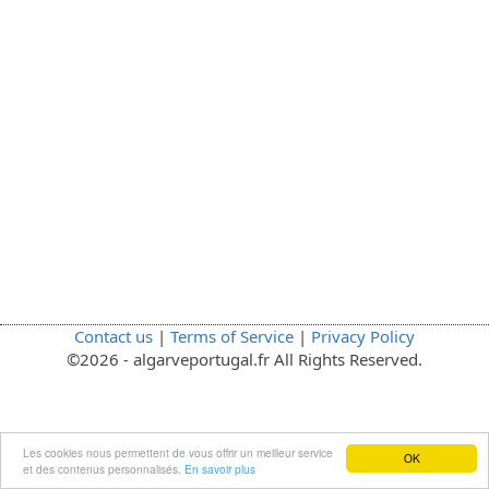
Contact us
|
Terms of Service
|
Privacy Policy
©2026 - algarveportugal.fr All Rights Reserved.
Les cookies nous permettent de vous offrir un meilleur service
OK
et des contenus personnalisés.
En savoir plus